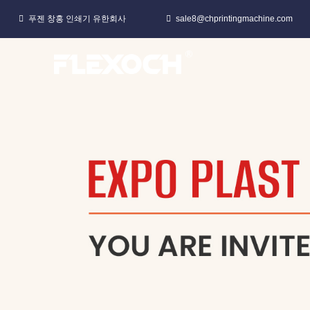
푸젠 창홍 인쇄기 유한회사
sale8@chprintingmachine.com