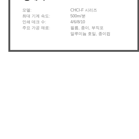
모델:
CHCI-F 시리즈
최대 기계 속도:
500m/분
인쇄 데크 수:
4/6/8/10
주요 가공 재료:
필름, 종이, 부직포
알루미늄 호일, 종이컵