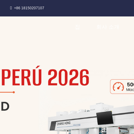
+86 18150207107
집
회사 소개